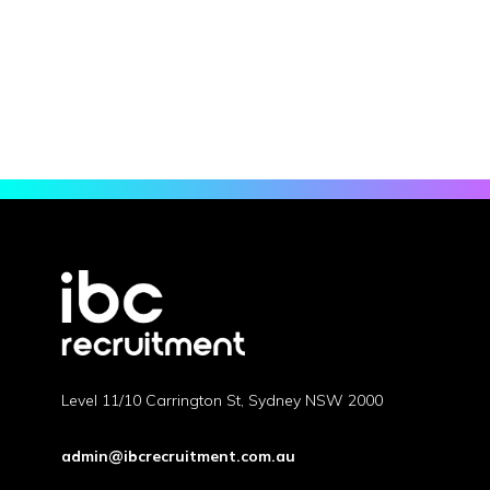
Lorem ipsum dolor sit amet, consectetur adipiscing
elit, sed do eiusmod tempor incididunt ut labore et
dolore magna aliqua. Ut enim ad minim veniam, quis
nostrud exercitation ullamco laboris nisi ut aliquip ex
ea commodo consequat. Duis aute irure dolor in...
Level 11/10 Carrington St, Sydney NSW 2000
admin@ibcrecruitment.com.au