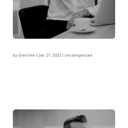
Blog Title #4
by
Gretchen
|
Jan 17, 2023
|
Uncategorized
Lorem ipsum dolor sit amet, consectetur adipiscing
elit, sed do eiusmod tempor incididunt ut labore et
dolore magna aliqua. Ut enim ad minim veniam, quis
nostrud exercitation ullamco laboris nisi ut aliquip ex
ea commodo consequat. Duis aute irure dolor in...