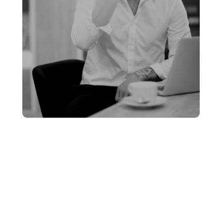
Blog description. Sit amet, consectetur adipiscing elit,
sed do eiusmod tempor incididunt ut labore et dolore
magna aliqua. Ut enim ad minim veniam, quis nostrud.
exercitation ullamco laboris nisi ut aliquip ex ea
commodo consequat. Duis aute irure dolor in
reprehenderit in voluptate velit esse cillum dolore eu
fugiat nulla pariatur. Excepteur sint occaecat